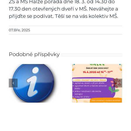
ZŠ a MŠ Halže pořádá dne 18. 3. od 14.30 do
17.30 den otevřených dveří v MŠ. Neváhejte a
přijďte se podívat. Těší se na vás kolektiv MŠ.
07.Bře, 2025
Podobné příspěvky
Zápis do mateřské
Jarmark
školy