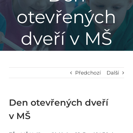
otevřených
Základní škola
dveří v MŠ
Mateřská škola
Družina
Jídelna
Předchozí
Další
Školní poradenské pracoviště
Den otevřených dveří
Napsali o nás
v MŠ
Kontakt