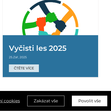
Vyčisti les 2025
25.Zář, 2025
ČTĚTE VÍCE
í cookies
Zakázat vše
Povolit vše