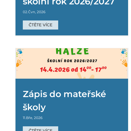
školní rok 2026/2027
Základní škola
02.Čvn, 2026
ČTĚTE VÍCE
Zápis do mateřské
Jarmark
školy
Mateřská školka
Nezařazené
Základní škola
11.Bře, 2026
ČTĚTE VÍCE