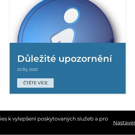
Vyčisti les 2025
Důležité upozornění
Mateřská školka
Základní škola
20.Říj, 2025
ČTĚTE VÍCE
es k vylepšení poskytovaných služeb a pro
Nastaven