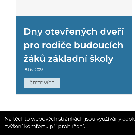
Dny otevřených dveří
pro rodiče budoucích
žáků
Důležité upozornění
žáků základní školy
Mateřská školka
18.Lis, 2025
ČTĚTE VÍCE
Na těchto webových stránkách jsou využívány cooki
zvýšení komfortu při prohlížení.