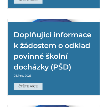
Doplňující informace
k žádostem o odklad
povinné školní
Na návštěvu do školy
docházky (PŠD)
Základní škola
03.Pro, 2025
ČTĚTE VÍCE