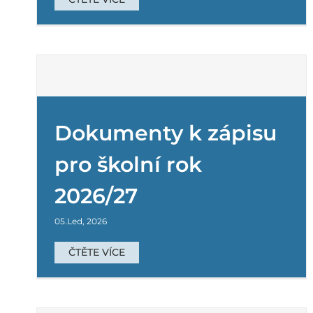
Dokumenty k zápisu
pro školní rok
Doplňující informace k žádostem o odklad
7
povinné školní docházky (PŠD)
2026/27
Mateřská školka
Základní škola
05.Led, 2026
ČTĚTE VÍCE