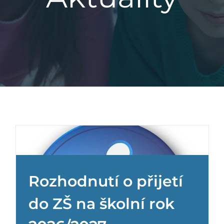
Rozhodnutí o přijetí
do ZŠ na školní rok
Obědy do škol
Nezařazené
Základní škola