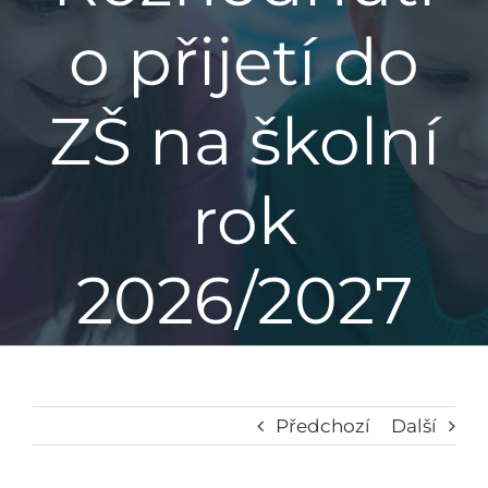
o přijetí do
Základní škola
ZŠ na školní
Mateřská škola
Družina
rok
Jídelna
2026/2027
Školní poradenské pracoviště
Napsali o nás
Předchozí
Další
Kontakt