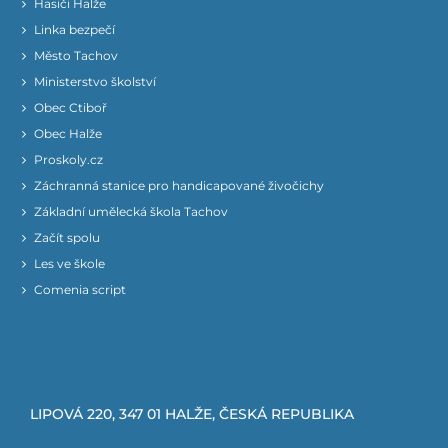
Hasiči Halže
Linka bezpečí
Město Tachov
Ministerstvo školství
Obec Ctiboř
Obec Halže
Proskoly.cz
Záchranná stanice pro handicapované živočichy
Základní umělecká škola Tachov
Začít spolu
Les ve škole
Comenia script
LIPOVÁ 220, 347 01 HALŽE, ČESKÁ REPUBLIKA