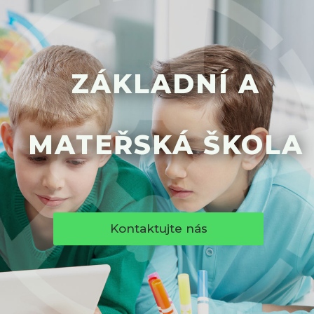
Základní škola
Mateřská škola
ZÁKLADNÍ A
Družina
MATEŘSKÁ ŠKOLA
Jídelna
Školní poradenské pracoviště
Kontaktujte nás
Napsali o nás
Kontakt