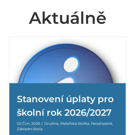
Aktuálně
Stanovení úplaty pro
školní rok 2026/2027
02.Čvn, 2026
|
Družina
,
Mateřská školka
,
Nezařazené
,
Základní škola