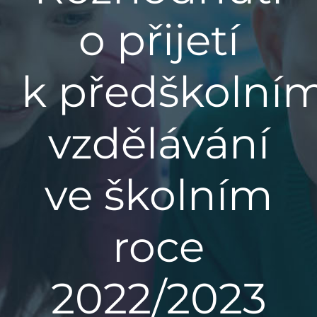
o přijetí
Základní škola
k předškolní
Mateřská škola
Družina
vzdělávání
Jídelna
ve školním
Školní poradenské pracoviště
roce
Napsali o nás
2022/2023
Kontakt