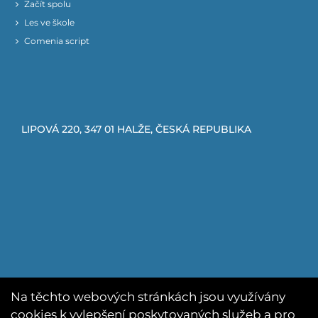
Začít spolu
Les ve škole
Comenia script
LIPOVÁ 220, 347 01 HALŽE, ČESKÁ REPUBLIKA
Na těchto webových stránkách jsou využívány
cookies k vylepšení poskytovaných služeb a pro