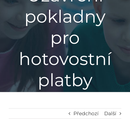
pokladny
Základní škola
pro
Mateřská škola
Družina
hotovostní
Jídelna
platby
Školní poradenské pracoviště
Napsali o nás
Předchozí
Další
Kontakt