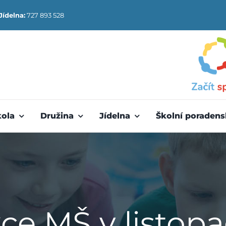
Jídelna:
727 893 528
kola
Družina
Jídelna
Školní poradens
ce MŠ v listop