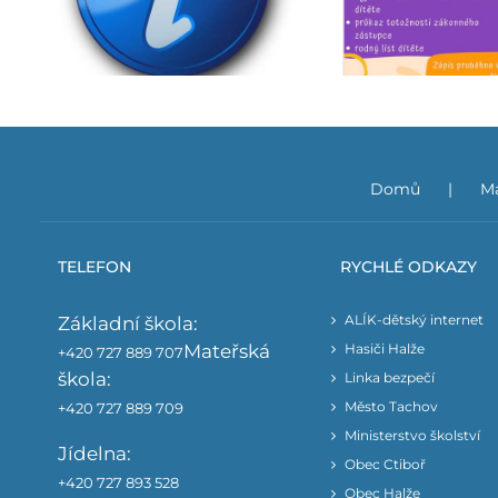
Zápis do mateřské školy
Ja
027
Domů
Ma
TELEFON
RYCHLÉ ODKAZY
ALÍK-dětský internet
Základní škola:
Mateřská
Hasiči Halže
+420 727 889 707
škola:
Linka bezpečí
Město Tachov
+420 727 889 709
Ministerstvo školství
Jídelna:
Obec Ctiboř
+420 727 893 528
Obec Halže