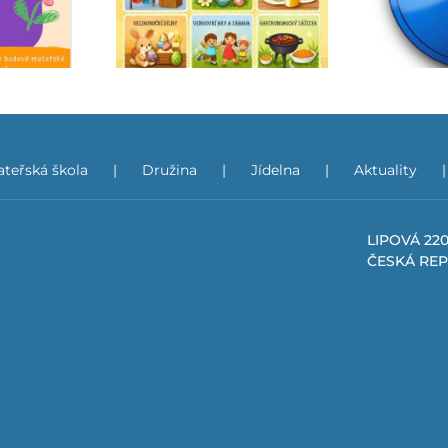
rmark
povinné školní docházky
(PŠD)
teřská škola
Družina
Jídelna
Aktuality
LIPOVÁ 220
ČESKÁ RE