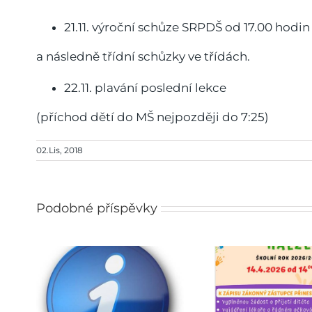
21.11. výroční schůze SRPDŠ od 17.00 hodin 
a následně třídní schůzky ve třídách.
22.11. plavání poslední lekce
(příchod dětí do MŠ nejpozději do 7:25)
02.Lis, 2018
Podobné příspěvky
pro