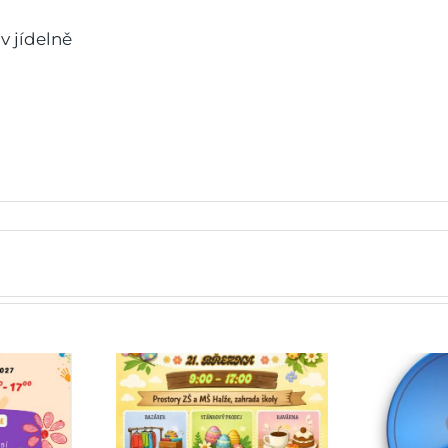
v jídelně
Doplňující informace
k žádostem o odklad