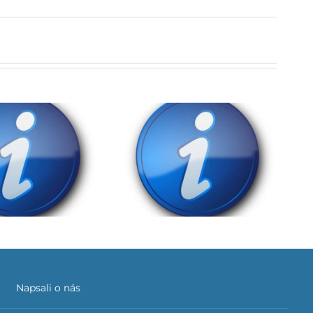
Důležité upozornění
Napsali o nás