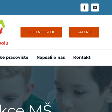
JÍDELNÍ LÍSTEK
GALERIE
ké pracoviště
Napsali o nás
Kontakt
akce MŠ