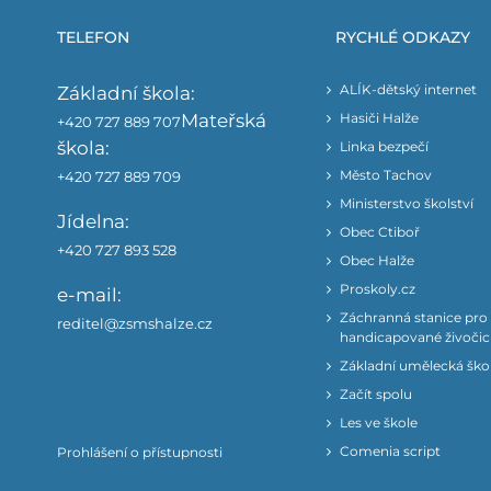
TELEFON
RYCHLÉ ODKAZY
ALÍK-dětský internet
Základní škola:
Mateřská
Hasiči Halže
+420 727 889 707
škola:
Linka bezpečí
Město Tachov
+420 727 889 709
Ministerstvo školství
Jídelna:
Obec Ctiboř
+420 727 893 528
Obec Halže
Proskoly.cz
e-mail:
Záchranná stanice pro
reditel@zsmshalze.cz
handicapované živoči
Základní umělecká ško
Začít spolu
Les ve škole
Comenia script
Prohlášení o přístupnosti