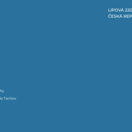
LIPOVÁ 220
ČESKÁ RE
chy
la Tachov