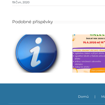
19.Čvn, 2020
Podobné příspěvky
pro
Zápis do mateřské školy
Ja
027
Domů
Ma