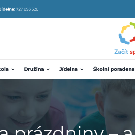
Jídelna:
727 893 528
kola
Družina
Jídelna
Školní poradens
a prázdniny – 