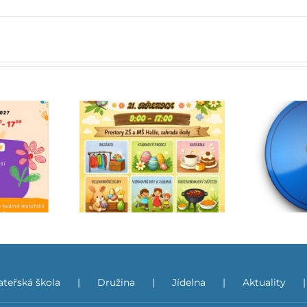
Doplňující informace
k žádostem o odklad
rmark
povinné školní docházky
(PŠD)
teřská škola
Družina
Jídelna
Aktuality