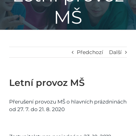
MŠ
Základní škola
Mateřská škola
Družina
Předchozí
Další
Jídelna
Letní provoz MŠ
Školní poradenské pracoviště
Přerušení provozu MŠ o hlavních prázdninách
od 27. 7. do 21. 8. 2020
Napsali o nás
Kontakt