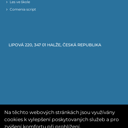
Les ve škole
Comenia script
LIPOVÁ 220, 347 01 HALŽE, ČESKÁ REPUBLIKA
Na těchto webových stránkách jsou využívány
cookies k vylepšení poskytovaných služeb a pro
zvýšení komfortu při prohlížení.