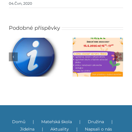
04.Čvn, 2020
Podobné příspěvky
Zápis do mateřské
Jarmark
školy
Domů
Mateřská škola
Družina
Jídelna
Aktuality
Napsali o nás