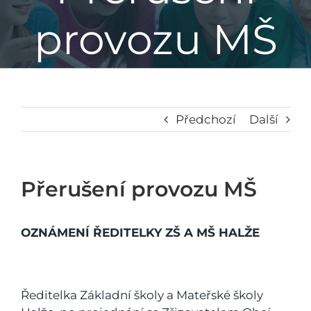
provozu MŠ
Základní škola
Mateřská škola
Družina
Předchozí
Další
Jídelna
Přerušení provozu MŠ
Školní poradenské pracoviště
OZNÁMENÍ ŘEDITELKY ZŠ A MŠ HALŽE
Napsali o nás
Ředitelka Základní školy a Mateřské školy
Kontakt