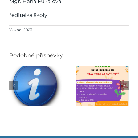
Mgr. Hana Fukalová
ředitelka školy
15.Úno, 2023
Podobné příspěvky
Zápis do mateřské
Jarmark
školy