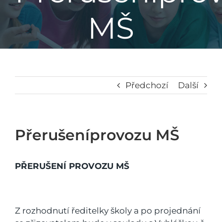
MŠ
Základní škola
Mateřská škola
Družina
Předchozí
Další
Jídelna
Přerušeníprovozu MŠ
Školní poradenské pracoviště
PŘERUŠENÍ PROVOZU MŠ
Napsali o nás
Z rozhodnutí ředitelky školy a po projednání
Kontakt