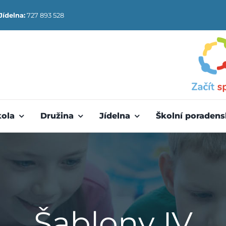
Jídelna:
727 893 528
kola
Družina
Jídelna
Školní poradens
Šablony IV