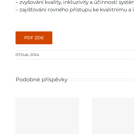
– zvyšování kvality, inkluzivity a účinnosti sys
– zajišťování rovného přístupu ke kvalitnímu 
PDF ZDE
07.Dub, 2024
Podobné příspěvky
je
PROJEKT Obědy do škol
n
v Plzeňském kraji 2025 –
Šablon
2027