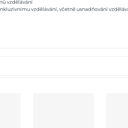
témů vzdělávání
a inkluzivnímu vzdělávání, včetně usnadňování vzděl
Místní akční plán rozvoje
y ZŠ a MŠ
vzdělávání IV ORP
D
Tachov