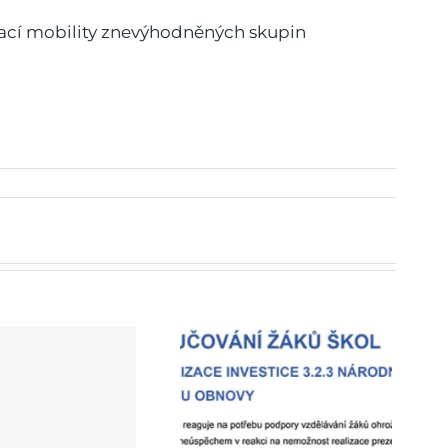
ávací mobility znevýhodněných skupin
OUČOVÁNÍ ŽÁKŮ ŠKOL