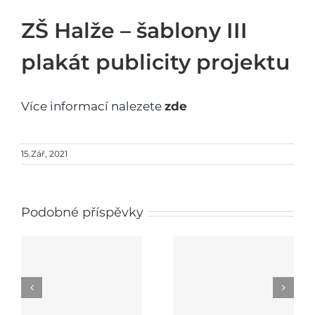
ZŠ Halže – šablony III
plakát publicity projektu
Více informací nalezete
zde
15.Zář, 2021
Podobné příspěvky
e
PROJEKT Obědy do
škol v Plzeňském
Šablony ZŠ a MŠ