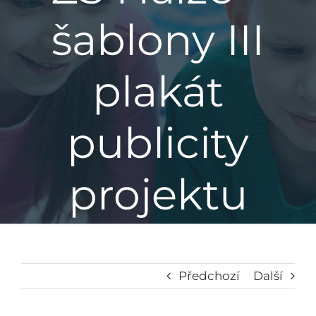
šablony III
Základní škola
plakát
Mateřská škola
Družina
publicity
Jídelna
projektu
Školní poradenské pracoviště
Napsali o nás
Předchozí
Další
Kontakt