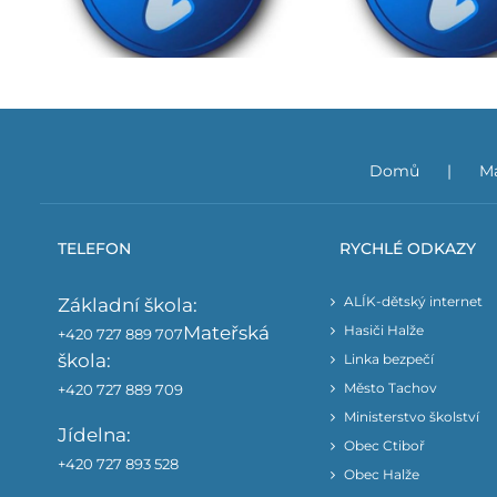
027
2026/2027
Domů
Ma
TELEFON
RYCHLÉ ODKAZY
ALÍK-dětský internet
Základní škola:
Mateřská
Hasiči Halže
+420 727 889 707
škola:
Linka bezpečí
Město Tachov
+420 727 889 709
Ministerstvo školství
Jídelna:
Obec Ctiboř
+420 727 893 528
Obec Halže