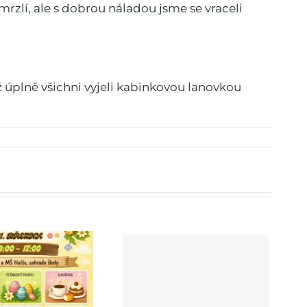
mrzlí, ale s dobrou náladou jsme se vraceli
už úplně všichni vyjeli kabinkovou lanovkou
Zápis do 1. ročníku ZŠ