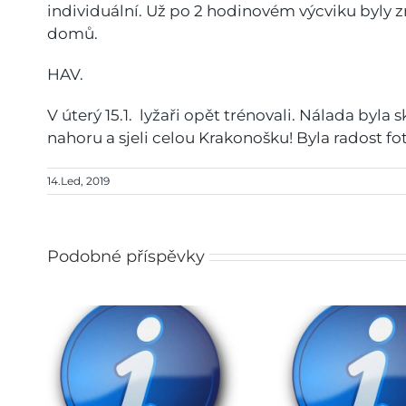
individuální. Už po 2 hodinovém výcviku byly zn
domů.
HAV.
V úterý 15.1. lyžaři opět trénovali. Nálada byla
nahoru a sjeli celou Krakonošku! Byla radost fot
14.Led, 2019
Podobné příspěvky
Rozhodnutí o přijetí do
pro
ZŠ na školní rok
Obědy