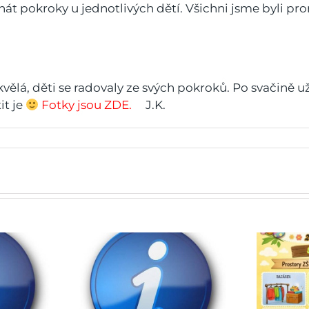
át pokroky u jednotlivých dětí. Všichni jsme byli pro
 skvělá, děti se radovaly ze svých pokroků. Po svačině 
it je
Fotky jsou ZDE.
J.K.
 do škol
Jarmark