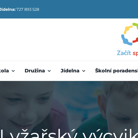
Jídelna:
727 893 528
kola
Družina
Jídelna
Školní poradens
Lyžařský výcvi