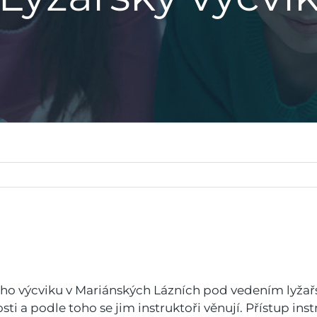
řského výcviku v Mariánských Lázních pod vedením lyža
sti a podle toho se jim instruktoři věnují. Přístup ins