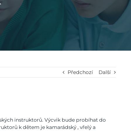
Předchozí
Další
řských instruktorů. Výcvik bude probíhat do
truktorů k dětem je kamarádský , vřelý a