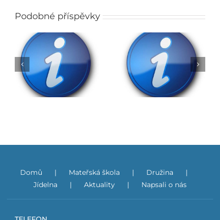
Podobné příspěvky
Rozhodnutí o přijetí
do ZŠ na školní rok
Obědy do škol
2026/2027
Domů
Mateřská škola
Družina
Jídelna
Aktuality
Napsali o nás
TELEFON