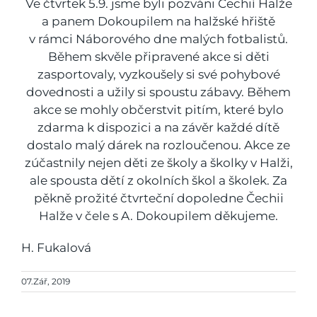
Ve čtvrtek 5.9. jsme byli pozváni Čechií Halže
a panem Dokoupilem na halžské hřiště
v rámci Náborového dne malých fotbalistů.
Během skvěle připravené akce si děti
zasportovaly, vyzkoušely si své pohybové
dovednosti a užily si spoustu zábavy. Během
akce se mohly občerstvit pitím, které bylo
zdarma k dispozici a na závěr každé dítě
dostalo malý dárek na rozloučenou. Akce ze
zúčastnily nejen děti ze školy a školky v Halži,
ale spousta dětí z okolních škol a školek. Za
pěkně prožité čtvrteční dopoledne Čechii
Halže v čele s A. Dokoupilem děkujeme.
H. Fukalová
07.Zář, 2019