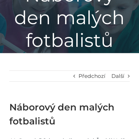
den malých
Základní škola
fotbalistů
Mateřská škola
Družina
Jídelna
Předchozí
Další
Školní poradenské pracoviště
Náborový den malých
Napsali o nás
fotbalistů
Kontakt