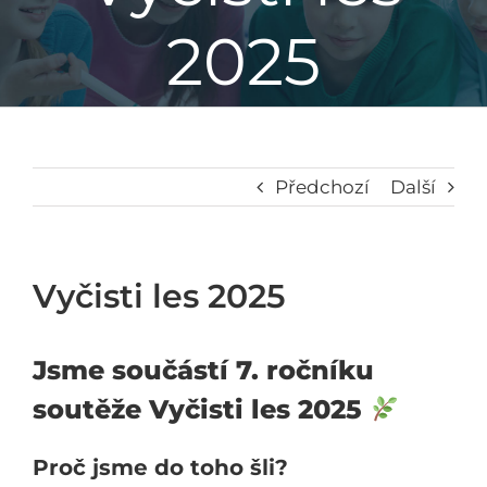
2025
Základní škola
Mateřská škola
Družina
Předchozí
Další
Jídelna
Vyčisti les 2025
Školní poradenské pracoviště
Jsme součástí 7. ročníku
Napsali o nás
soutěže Vyčisti les 2025
Proč jsme do toho šli?
Kontakt