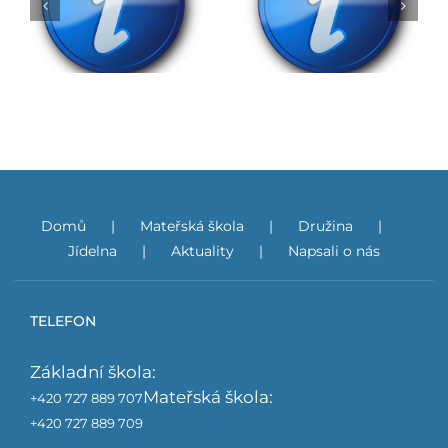
Rozhodnutí o přijetí
do ZŠ na školní rok
Obědy do škol
2026/2027
Domů
Mateřská škola
Družina
Jídelna
Aktuality
Napsali o nás
TELEFON
Základní škola:
Mateřská škola:
+420 727 889 707
+420 727 889 709