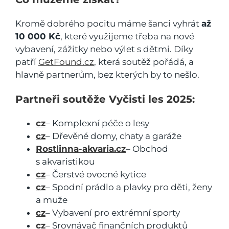
Kromě dobrého pocitu máme šanci vyhrát
až
10 000 Kč
, které využijeme třeba na nové
vybavení, zážitky nebo výlet s dětmi. Díky
patří
GetFound.cz
, která soutěž pořádá, a
hlavně partnerům, bez kterých by to nešlo.
Partneři soutěže Vyčisti les 2025:
cz
– Komplexní péče o lesy
cz
– Dřevěné domy, chaty a garáže
Rostlinna-akvaria.cz
– Obchod
s akvaristikou
cz
– Čerstvé ovocné kytice
cz
– Spodní prádlo a plavky pro děti, ženy
a muže
cz
– Vybavení pro extrémní sporty
cz
– Srovnávač finančních produktů