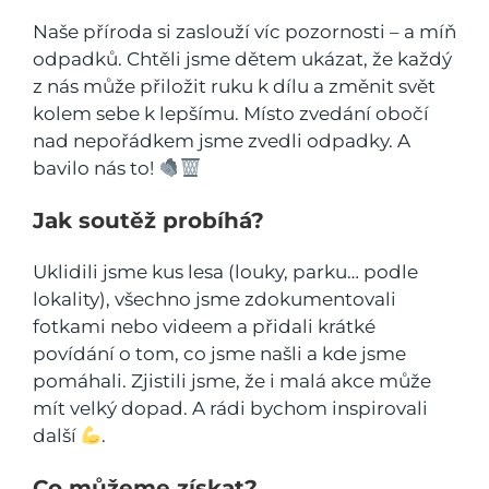
Naše příroda si zaslouží víc pozornosti – a míň
odpadků. Chtěli jsme dětem ukázat, že každý
z nás může přiložit ruku k dílu a změnit svět
kolem sebe k lepšímu. Místo zvedání obočí
nad nepořádkem jsme zvedli odpadky. A
bavilo nás to!
Jak soutěž probíhá?
Uklidili jsme kus lesa (louky, parku… podle
lokality), všechno jsme zdokumentovali
fotkami nebo videem a přidali krátké
povídání o tom, co jsme našli a kde jsme
pomáhali. Zjistili jsme, že i malá akce může
mít velký dopad. A rádi bychom inspirovali
další
.
Co můžeme získat?