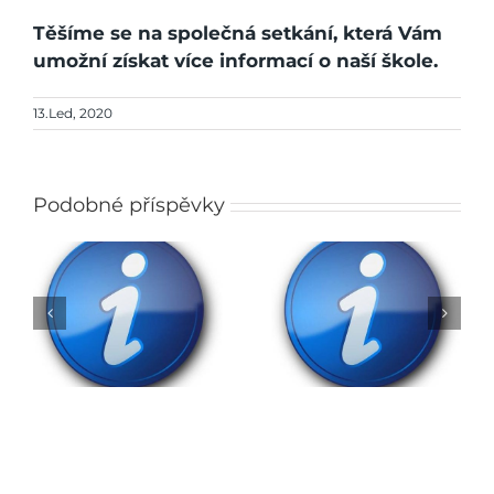
Těšíme se na společná setkání, která Vám
umožní získat více informací o naší škole.
13.Led, 2020
Podobné příspěvky
Rozhodnutí o přijetí
do ZŠ na školní rok
Obědy do škol
2026/2027