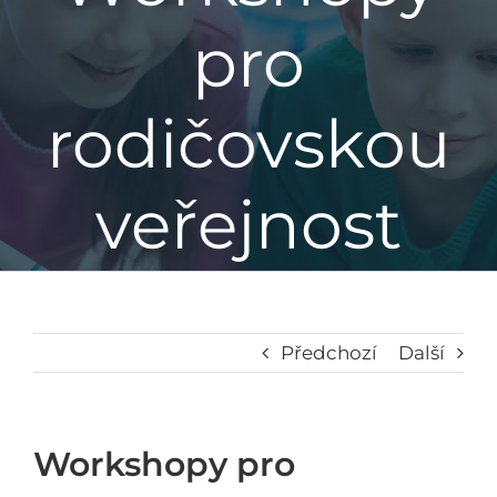
pro
Základní škola
rodičovskou
Mateřská škola
Družina
veřejnost
Jídelna
Školní poradenské pracoviště
Předchozí
Další
Napsali o nás
Workshopy pro
Kontakt