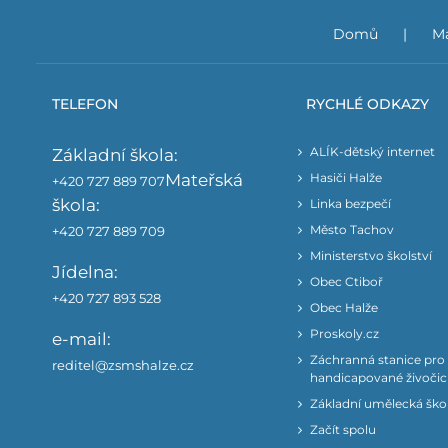
Domů
Ma
TELEFON
RYCHLÉ ODKAZY
ALÍK-dětský internet
Základní škola:
Mateřská
Hasiči Halže
+420 727 889 707
škola:
Linka bezpečí
Město Tachov
+420 727 889 709
Ministerstvo školství
Jídelna:
Obec Ctiboř
+420 727 893 528
Obec Halže
Proskoly.cz
e-mail:
Záchranná stanice pro
reditel@zsmshalze.cz
handicapované živoči
Základní umělecká ško
Začít spolu