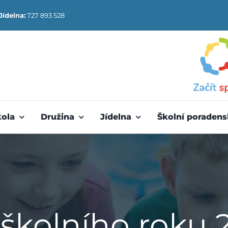
Jídelna:
727 893 528
kola
Družina
Jídelna
Školní poradens
 školního roku 