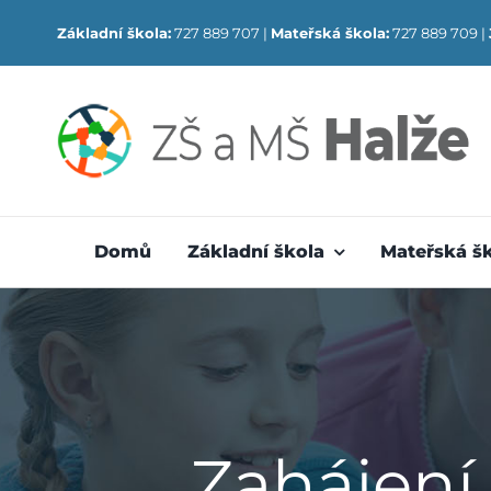
Skip
Základní škola:
727 889 707 |
Mateřská škola:
727 889 709 |
to
content
Domů
Základní škola
Mateřská š
Zahájení