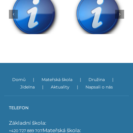
Rozhodnutí o přijetí
do ZŠ na školní rok
Obědy do škol
2026/2027
Domů
Mateřská škola
Družina
Jídelna
Aktuality
Napsali o nás
TELEFON
Základní škola:
Mateřská škola:
+420 727 889 707