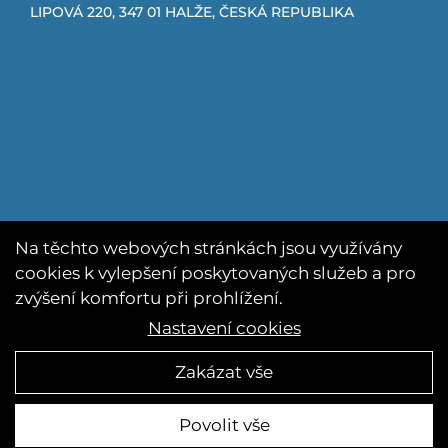
LIPOVÁ 220, 347 01 HALŽE, ČESKÁ REPUBLIKA
Na těchto webových stránkách jsou využívány
cookies k vylepšení poskytovaných služeb a pro
zvýšení komfortu při prohlížení.
Nastavení cookies
Zakázat vše
ZŠ a MŠ Halže Vytvořila digitální agentúra
4WORKS Solutions
Povolit vše
Facebook
E-
mail