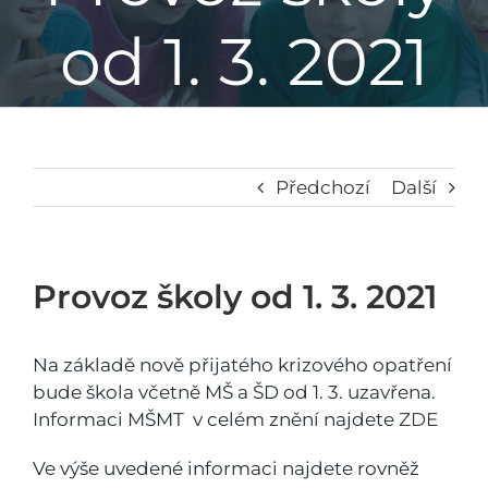
od 1. 3. 2021
Základní škola
Mateřská škola
Družina
Předchozí
Další
Jídelna
Provoz školy od 1. 3. 2021
Školní poradenské pracoviště
Na základě nově přijatého krizového opatření
bude škola včetně MŠ a ŠD od 1. 3. uzavřena.
Napsali o nás
Informaci MŠMT v celém znění najdete
ZDE
Ve výše uvedené informaci najdete rovněž
Kontakt