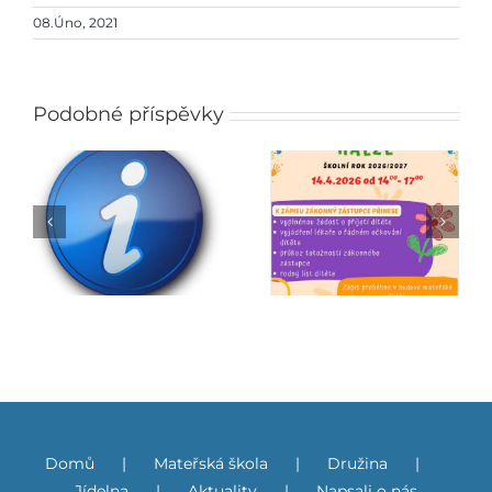
08.Úno, 2021
Podobné příspěvky
Zápis do mateřské
Jarmark
školy
Domů
Mateřská škola
Družina
Jídelna
Aktuality
Napsali o nás