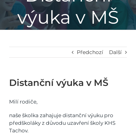
výuka v MŠ
Základní škola
Mateřská škola
Družina
Předchozí
Další
Jídelna
Distanční výuka v MŠ
Školní poradenské pracoviště
Milí rodiče,
Napsali o nás
naše školka zahajuje distanční výuku pro
předškoláky z důvodu uzavření školy KHS
Tachov.
Kontakt