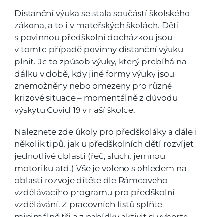
Distanční výuka se stala součástí školského
zákona, a to i v mateřských školách. Děti
s povinnou předškolní docházkou jsou
v tomto případě povinny distanční výuku
plnit. Je to způsob výuky, který probíhá na
dálku v době, kdy jiné formy výuky jsou
znemožněny nebo omezeny pro různé
krizové situace – momentálně z důvodu
výskytu Covid 19 v naší školce.
Naleznete zde úkoly pro předškoláky a dále i
několik tipů, jak u předškolních dětí rozvíjet
jednotlivé oblasti (řeč, sluch, jemnou
motoriku atd.) Vše je voleno s ohledem na
oblasti rozvoje dítěte dle Rámcového
vzdělávacího programu pro předškolní
vzdělávání. Z pracovních listů splňte
minimálně tři a z nabídky aktivit si vyberte