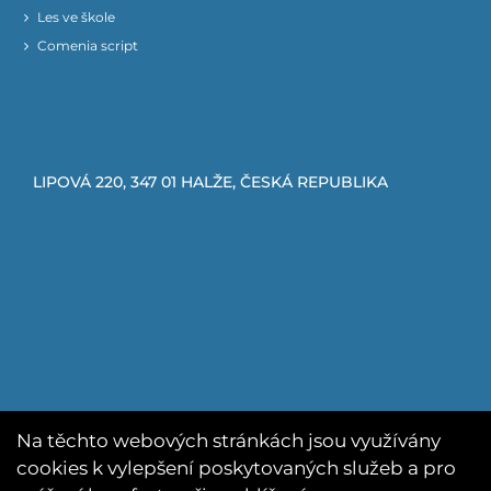
Les ve škole
Comenia script
LIPOVÁ 220, 347 01 HALŽE, ČESKÁ REPUBLIKA
Na těchto webových stránkách jsou využívány
cookies k vylepšení poskytovaných služeb a pro