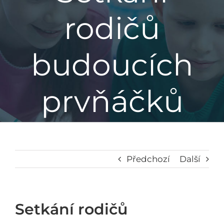
rodičů
Základní škola
budoucích
Mateřská škola
Družina
prvňáčků
Jídelna
Školní poradenské pracoviště
Předchozí
Další
Napsali o nás
Setkání rodičů
Kontakt