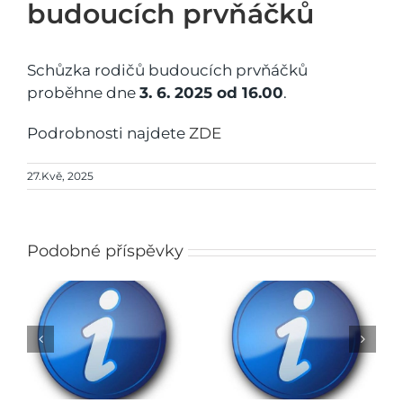
budoucích prvňáčků
Schůzka rodičů budoucích prvňáčků
proběhne dne
3. 6. 2025 od 16.00
.
Podrobnosti najdete
ZDE
27.Kvě, 2025
Podobné příspěvky
Rozhodnutí o přijetí
do ZŠ na školní rok
Obědy do škol
2026/2027