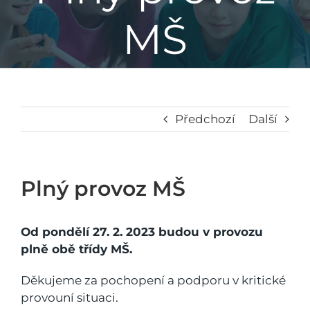
MŠ
Základní škola
Mateřská škola
Družina
Předchozí
Další
Jídelna
Plný provoz MŠ
Školní poradenské pracoviště
Od pondělí 27. 2. 2023 budou v provozu
plně obě třídy MŠ.
Napsali o nás
Děkujeme za pochopení a podporu v kritické
provouní situaci.
Kontakt