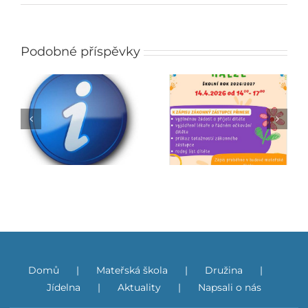
Podobné příspěvky
Zápis do mateřské
Jarmark
školy
Domů
Mateřská škola
Družina
Jídelna
Aktuality
Napsali o nás