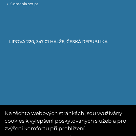
Comenia script
LIPOVÁ 220, 347 01 HALŽE, ČESKÁ REPUBLIKA
Na těchto webových stránkách jsou využívány
cookies k vylepšení poskytovaných služeb a pro
zvýšení komfortu při prohlížení.