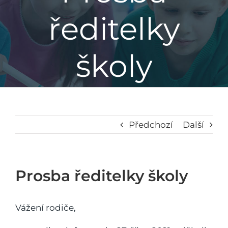
ředitelky
Základní škola
školy
Mateřská škola
Družina
Jídelna
Předchozí
Další
Školní poradenské pracoviště
Prosba ředitelky školy
Napsali o nás
Vážení rodiče,
Kontakt