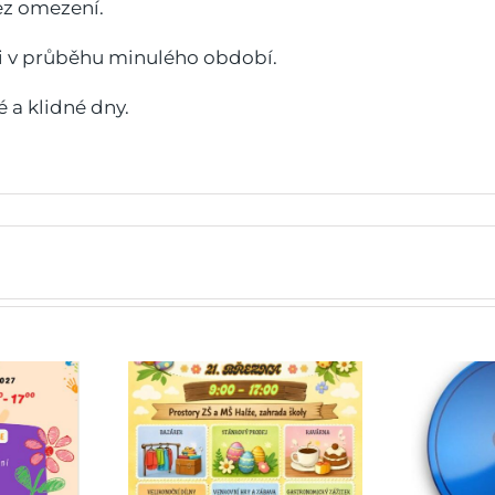
ez omezení.
ti v průběhu minulého období.
 a klidné dny.
Doplňující informace
k žádostem o odklad
rmark
povinné školní docházky