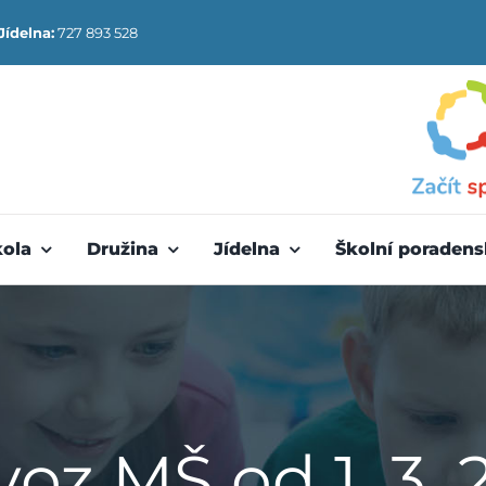
Jídelna:
727 893 528
kola
Družina
Jídelna
Školní poradens
voz MŠ od 1. 3. 