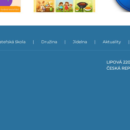
(PŠD)
teřská škola
Družina
Jídelna
Aktuality
LIPOVÁ 220
ČESKÁ RE