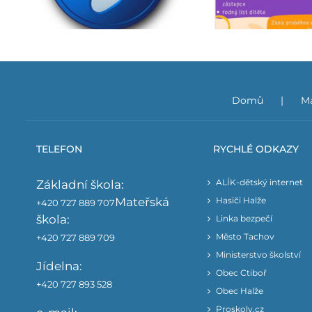
Domů
Ma
TELEFON
RYCHLÉ ODKAZY
ALÍK-dětský internet
Základní škola:
Mateřská
Hasiči Halže
+420 727 889 707
škola:
Linka bezpečí
Město Tachov
+420 727 889 709
Ministerstvo školství
Jídelna:
Obec Ctiboř
+420 727 893 528
Obec Halže
Proskoly.cz