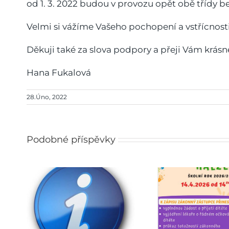
od 1. 3. 2022 budou v provozu opět obě třídy b
Velmi si vážíme Vašeho pochopení a vstřícnos
Děkuji také za slova podpory a přeji Vám krásné
Hana Fukalová
28.Úno, 2022
Podobné příspěvky
pro
Zápis do mateřské školy
Ja
027