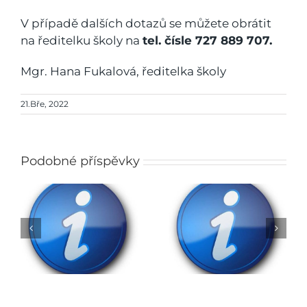
V případě dalších dotazů se můžete obrátit
na ředitelku školy na
tel. čísle 727 889 707.
Mgr. Hana Fukalová, ředitelka školy
21.Bře, 2022
Podobné příspěvky
Rozhodnutí o přijetí
do ZŠ na školní rok
Obědy do škol
2026/2027