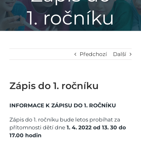
1. ročníku
Základní škola
Mateřská škola
Družina
Předchozí
Další
Jídelna
Zápis do 1. ročníku
Školní poradenské pracoviště
INFORMACE K ZÁPISU DO 1. ROČNÍKU
Napsali o nás
Zápis do 1. ročníku bude letos probíhat za
přítomnosti dětí dne
1. 4. 2022 od 13. 30 do
17.00 hodin
Kontakt