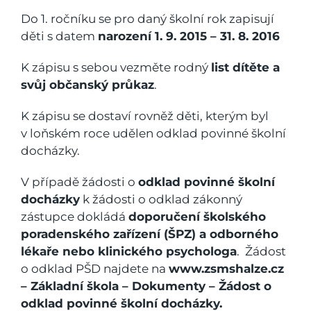
Do 1. ročníku se pro daný školní rok zapisují
děti s datem
narození 1. 9. 2015 – 31. 8. 2016
K zápisu s sebou vezměte rodný
list dítěte a
svůj občanský průkaz
.
K zápisu se dostaví rovněž děti, kterým byl
v loňském roce udělen odklad povinné školní
docházky.
V případě žádosti o
odklad povinné školní
docházky
k žádosti o odklad zákonný
zástupce dokládá
doporučení školského
poradenského zařízení (ŠPZ) a odborného
lékaře nebo klinického psychologa
. Žádost
o odklad PŠD najdete na
www.zsmshalze.cz
– Základní škola – Dokumenty – Žádost o
odklad povinné školní docházky.