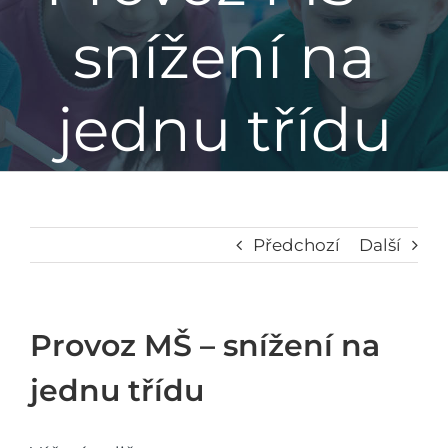
snížení na
Základní škola
jednu třídu
Mateřská škola
Družina
Jídelna
Předchozí
Další
Školní poradenské pracoviště
Provoz MŠ – snížení na
Napsali o nás
jednu třídu
Kontakt