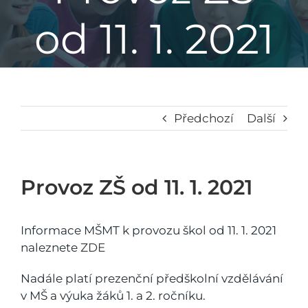
od 11. 1. 2021
Základní škola
Mateřská škola
Družina
Předchozí
Další
Jídelna
Provoz ZŠ od 11. 1. 2021
Školní poradenské pracoviště
Informace MŠMT k provozu škol od 11. 1. 2021
naleznete
ZDE
Napsali o nás
Nadále platí prezenční předškolní vzdělávání
v MŠ a výuka žáků 1. a 2. ročníku.
Kontakt