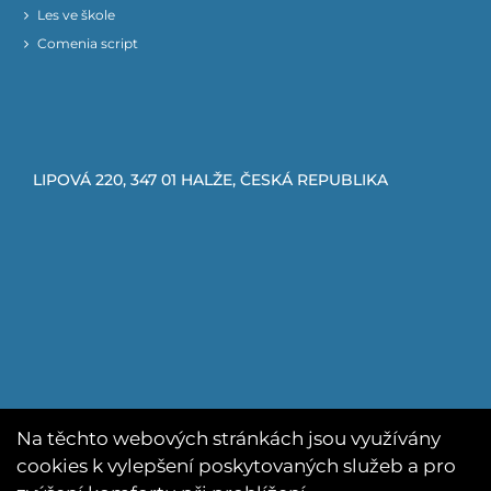
Les ve škole
Comenia script
LIPOVÁ 220, 347 01 HALŽE, ČESKÁ REPUBLIKA
Na těchto webových stránkách jsou využívány
cookies k vylepšení poskytovaných služeb a pro