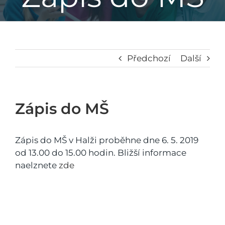
Základní škola
Mateřská škola
Předchozí
Další
Družina
Zápis do MŠ
Jídelna
Zápis do MŠ v Halži proběhne dne 6. 5. 2019
Školní poradenské pracoviště
od 13.00 do 15.00 hodin. Bližší informace
naelznete
zde
Napsali o nás
Kontakt