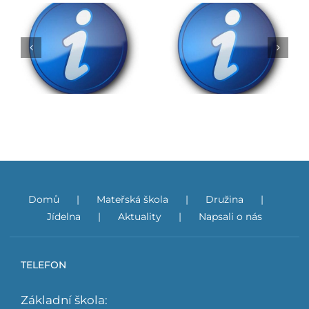
Rozhodnutí o přijetí
do ZŠ na školní rok
Obědy do škol
2026/2027
Domů
Mateřská škola
Družina
Jídelna
Aktuality
Napsali o nás
TELEFON
Základní škola: