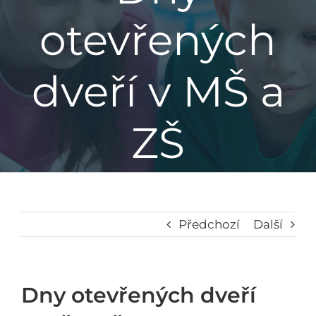
otevřených
Základní škola
dveří v MŠ a
Mateřská škola
Družina
ZŠ
Jídelna
Školní poradenské pracoviště
Předchozí
Další
Napsali o nás
Dny otevřených dveří
Kontakt