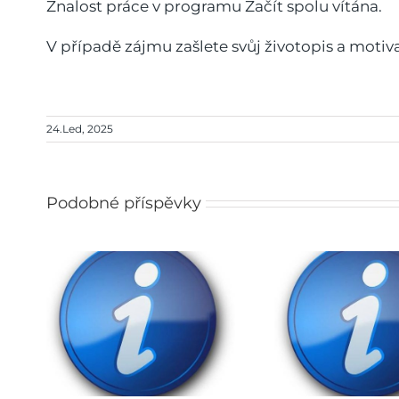
Znalost práce v programu Začít spolu vítána.
V případě zájmu zašlete svůj životopis a moti
24.Led, 2025
Podobné příspěvky
Rozhodnutí o přijetí do
pro
ZŠ na školní rok
Obědy
027
2026/2027