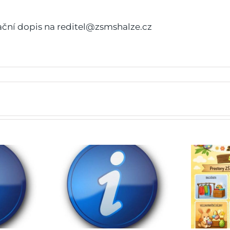
vační dopis na reditel@zsmshalze.cz
 do škol
Jarmark