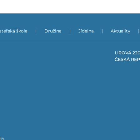
teřská škola
Družina
Jídelna
Aktuality
LIPOVÁ 220
ČESKÁ RE
chy