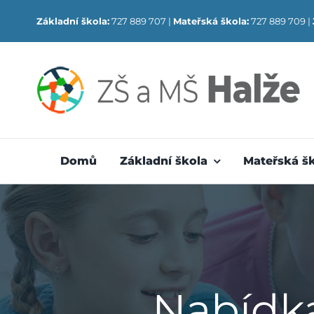
Skip
Základní škola:
727 889 707 |
Mateřská škola:
727 889 709 |
to
content
Domů
Základní škola
Mateřská š
Nabídka