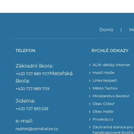
Domů
Ma
TELEFON
RYCHLÉ ODKAZY
ALÍK-dětský internet
Základní škola:
Mateřská
Hasiči Halže
+420 727 889 707
škola:
Linka bezpečí
Město Tachov
+420 727 889 709
Ministerstvo školství
Jídelna:
Obec Ctiboř
+420 727 893 528
Obec Halže
Proskoly.cz
e-mail:
Záchranná stanice pro
reditel@zsmshalze.cz
handicapované živoči