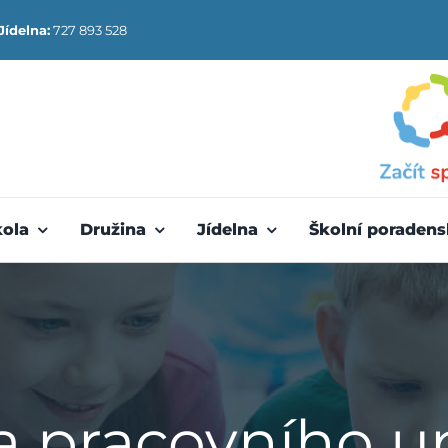
Jídelna:
727 893 528
kola
Družina
Jídelna
Školní poradens
 pracovního u