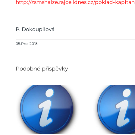
http://
zsmshalze.rajce.idnes.cz/
poklad-kapitan
P. Dokoupilová
05.Pro, 2018
Podobné příspěvky
Rozhodnutí o přijetí do
pro
ZŠ na školní rok
Obědy
027
2026/2027