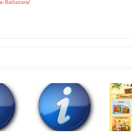
a-Baltazara
/
 do škol
Jarmark