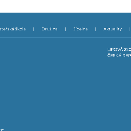
teřská škola
Družina
Jídelna
Aktuality
LIPOVÁ 220
ČESKÁ RE
chy