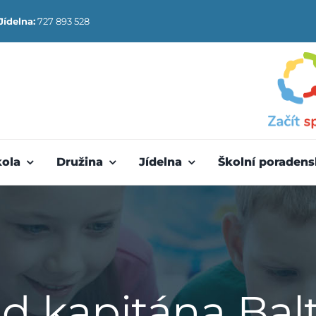
Jídelna:
727 893 528
kola
Družina
Jídelna
Školní poradens
d kapitána Bal