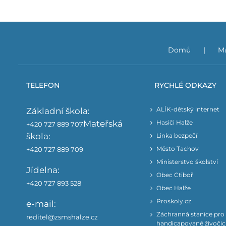
Domů
Ma
TELEFON
RYCHLÉ ODKAZY
ALÍK-dětský internet
Základní škola:
Mateřská
Hasiči Halže
+420 727 889 707
škola:
Linka bezpečí
Město Tachov
+420 727 889 709
Ministerstvo školství
Jídelna:
Obec Ctiboř
+420 727 893 528
Obec Halže
Proskoly.cz
e-mail:
Záchranná stanice pro
reditel@zsmshalze.cz
handicapované živoči