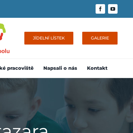
JÍDELNÍ LÍSTEK
GALERIE
ké pracoviště
Napsali o nás
Kontakt
tazara