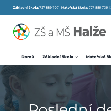
Skip
Základní škola:
727 889 707 |
Mateřská škola:
727 889 709 |
to
content
Domů
Základní škola
Mateřská š
Poslední d