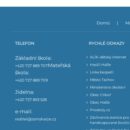
Domů
Ma
TELEFON
RYCHLÉ ODKAZY
ALÍK-dětský internet
Základní škola:
Mateřská
Hasiči Halže
+420 727 889 707
škola:
Linka bezpečí
Město Tachov
+420 727 889 709
Ministerstvo školství
Jídelna:
Obec Ctiboř
+420 727 893 528
Obec Halže
Proskoly.cz
e-mail:
Záchranná stanice pro
reditel@zsmshalze.cz
handicapované živoči