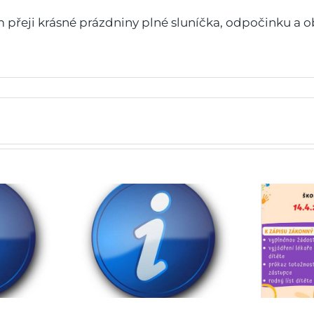
eji krásné prázdniny plné sluníčka, odpočinku a o
 do škol
Zápis do mateřské školy