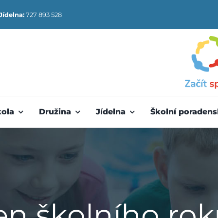
Jídelna:
727 893 528
kola
Družina
Jídelna
Školní poradens
en školního rok