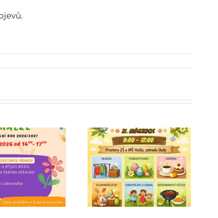
bjevů.
Jarmark