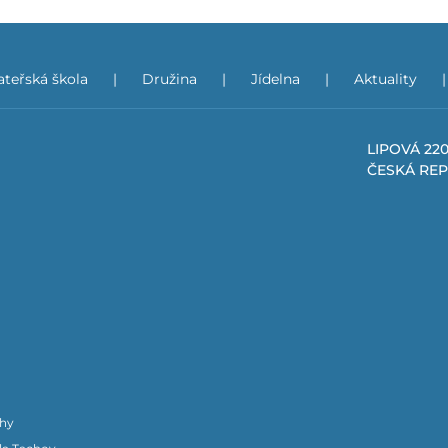
teřská škola
Družina
Jídelna
Aktuality
LIPOVÁ 220
ČESKÁ RE
chy