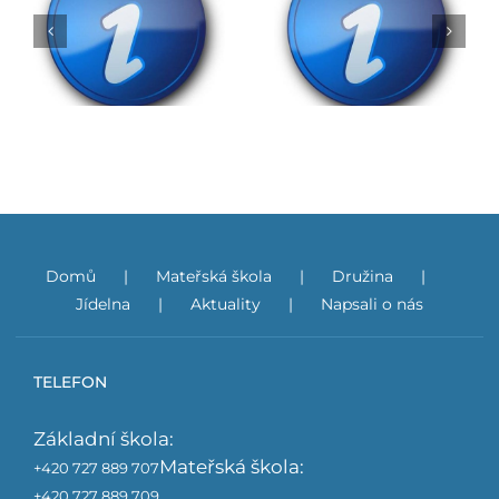
Rozhodnutí o přijetí
do ZŠ na školní rok
Obědy do škol
2026/2027
Domů
Mateřská škola
Družina
Jídelna
Aktuality
Napsali o nás
TELEFON
Základní škola:
Mateřská škola:
+420 727 889 707
+420 727 889 709