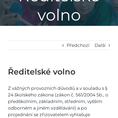
volno
Základní škola
Mateřská škola
Družina
Předchozí
Další
Jídelna
Ředitelské volno
Školní poradenské pracoviště
Z vážných provozních důvodů a v souladu s §
24 školského zákona (zákon č. 561/2004 Sb., o
Napsali o nás
předškolním, základním, středním, vyšším
odborném a jiném vzdělávání) a po
projednání se zřizovatelem vyhlašuje
Kontakt