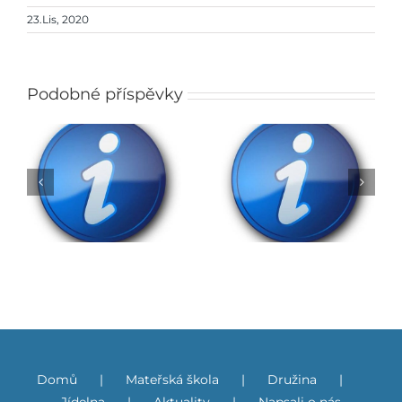
23.Lis, 2020
Podobné příspěvky
Rozhodnutí o přijetí
do ZŠ na školní rok
Obědy do škol
2026/2027
Domů
Mateřská škola
Družina