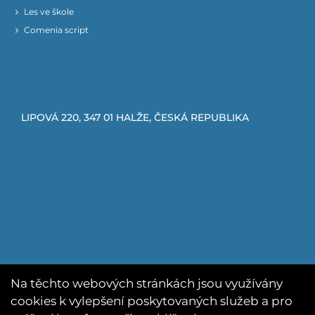
Les ve škole
Comenia script
LIPOVÁ 220, 347 01 HALŽE, ČESKÁ REPUBLIKA
Na těchto webových stránkách jsou využívány
cookies k vylepšení poskytovaných služeb a pro