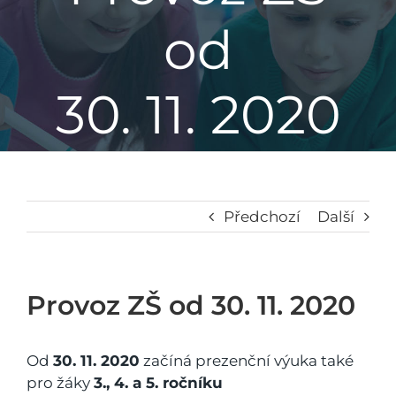
od
Základní škola
30. 11. 2020
Mateřská škola
Družina
Jídelna
Předchozí
Další
Školní poradenské pracoviště
Provoz ZŠ od 30. 11. 2020
Napsali o nás
Od
30. 11. 2020
začíná prezenční výuka také
pro žáky
3., 4. a 5. ročníku
Kontakt