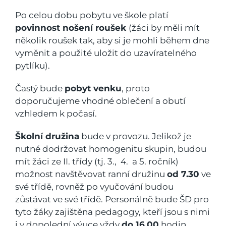
Po celou dobu pobytu ve škole platí
povinnost nošení roušek
(žáci by měli mít
několik roušek tak, aby si je mohli během dne
vyměnit a použité uložit do uzavíratelného
pytlíku).
Častý bude
pobyt venku
, proto
doporučujeme vhodné oblečení a obutí
vzhledem k počasí.
Školní družina
bude v provozu. Jelikož je
nutné dodržovat homogenitu skupin, budou
mít žáci ze II. třídy (tj. 3., 4. a 5. ročník)
možnost navštěvovat ranní družinu
od 7.30
ve
své třídě, rovněž po vyučování budou
zůstávat ve své třídě. Personálně bude ŠD pro
tyto žáky zajištěna pedagogy, kteří jsou s nimi
i v dopolední výuce vždy
do 16.00
hodin.