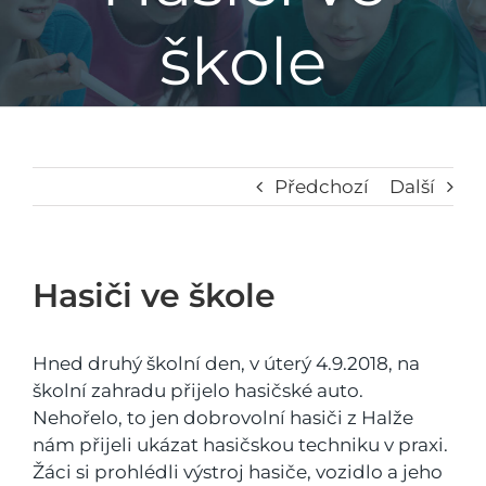
škole
Základní škola
Mateřská škola
Družina
Předchozí
Další
Jídelna
Hasiči ve škole
Školní poradenské pracoviště
Hned druhý školní den, v úterý 4.9.2018, na
školní zahradu přijelo hasičské auto.
Napsali o nás
Nehořelo, to jen dobrovolní hasiči z Halže
nám přijeli ukázat hasičskou techniku v praxi.
Žáci si prohlédli výstroj hasiče, vozidlo a jeho
Kontakt