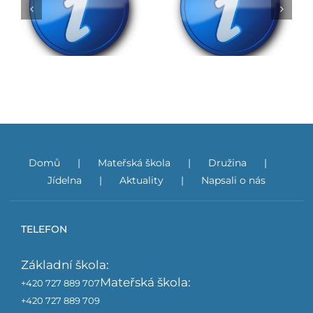
Rozhodnutí o přijetí
do ZŠ na školní rok
Obědy do škol
2026/2027
Domů
Mateřská škola
Družina
Jídelna
Aktuality
Napsali o nás
TELEFON
Základní škola:
Mateřská škola:
+420 727 889 707
+420 727 889 709