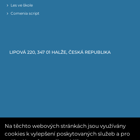
Les ve škole
Comenia script
LIPOVÁ 220, 347 01 HALŽE, ČESKÁ REPUBLIKA
Na těchto webových stránkách jsou využívány
cookies k vylepšení poskytovaných služeb a pro