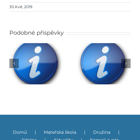
30.Kvě, 2019
Podobné příspěvky
Rozhodnutí o přijetí
do ZŠ na školní rok
Obědy do škol
2026/2027
Domů
Mateřská škola
Družina